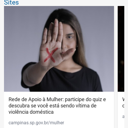
Sites
Rede de Apoio à Mulher: participe do quiz e descubr
Rede de Apoio à Mulher: participe do quiz e
Wh
Wh
descubra se você está sendo vítima de
di
violência doméstica
ap
campinas.sp.gov.br/mulher