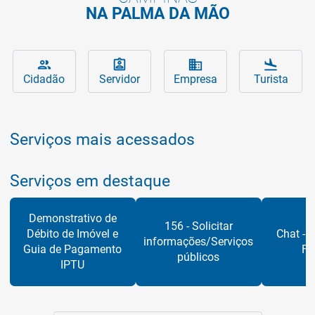
NA PALMA DA MÃO
Serviços da Prefeitura para você
Principais assuntos que interessam ao 
Serviços da Prefeitura 
Conheça 
people
assignment_ind
business
flight_land
Cidadão
Servidor
Empresa
Turista
Serviços mais acessados
Serviços em destaque
Demonstrativo de
156 - Solicitar
Débito de Imóvel e
Chat - S
informações/Serviços
Guia de Pagamento
Fi
públicos
IPTU