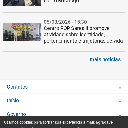
bairro Botafogo
06/08/2026 - 15:30
Centro POP Sares II promove
atividade sobre identidade,
pertencimento e trajetórias de vida
mais notícias
Contatos
Início
Governo
Usamos cookies para tornar sua experiência a mais agradável
Desenvolvido por
IMA - Informática de Municípios Associados