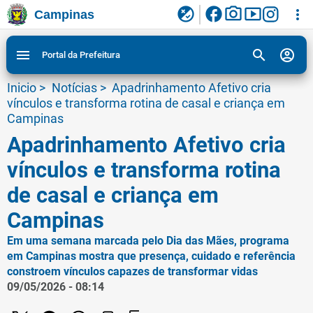
facebook
photo_camera
smart_display
flaky
more_vert
Campinas
Ligar/Desligar contraste visual de tela para
Ir para conteudo
Ir para menu do site da Prefeitura de Campinas
1
2
3
acessibilidade
search
account_circle
menu
Portal da Prefeitura
Inicio
>
Notícias
>
Apadrinhamento Afetivo cria
vínculos e transforma rotina de casal e criança em
Campinas
Apadrinhamento Afetivo cria
vínculos e transforma rotina
de casal e criança em
Campinas
Em uma semana marcada pelo Dia das Mães, programa
em Campinas mostra que presença, cuidado e referência
constroem vínculos capazes de transformar vidas
09/05/2026 - 08:14