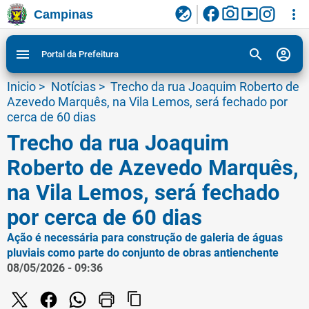
facebook
photo_camera
smart_display
flaky
more_vert
Campinas
Ligar/Desligar contraste visual de tela para
Ir para conteudo
Ir para menu do site da Prefeitura de Campinas
1
2
3
acessibilidade
search
account_circle
menu
Portal da Prefeitura
Inicio
>
Notícias
>
Trecho da rua Joaquim Roberto de
Azevedo Marquês, na Vila Lemos, será fechado por
cerca de 60 dias
Trecho da rua Joaquim
Roberto de Azevedo Marquês,
na Vila Lemos, será fechado
por cerca de 60 dias
Ação é necessária para construção de galeria de águas
pluviais como parte do conjunto de obras antienchente
08/05/2026 - 09:36
content_copy