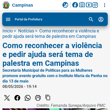
facebook
photo_camera
smart_display
flaky
more_vert
Campinas
Ligar/Desligar contraste visual de tela para
Ir para conteudo
Ir para menu do site da Prefeitura de Campinas
1
2
3
acessibilidade
search
account_circle
menu
Portal da Prefeitura
Inicio
>
Notícias
>
Como reconhecer a violência e
pedir ajuda será tema de palestra em Campinas
Como reconhecer a violência
e pedir ajuda será tema de
palestra em Campinas
Secretaria Municipal de Políticas para as Mulheres
promove evento gratuito com o Instituto Maria da Penha no
dia 13 de maio
08/05/2026 - 19:14
content_copy
Crédito: Fernanda Sunega/Arquivo PMC