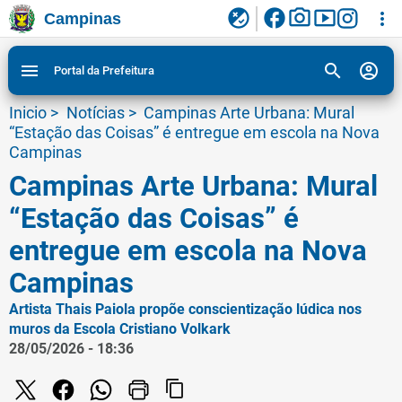
facebook
photo_camera
smart_display
flaky
more_vert
Campinas
Ligar/Desligar contraste visual de tela para
Ir para conteudo
Ir para menu do site da Prefeitura de Campinas
1
2
3
acessibilidade
search
account_circle
menu
Portal da Prefeitura
Inicio
>
Notícias
>
Campinas Arte Urbana: Mural
“Estação das Coisas” é entregue em escola na Nova
Campinas
Campinas Arte Urbana: Mural
“Estação das Coisas” é
entregue em escola na Nova
Campinas
Artista Thais Paiola propõe conscientização lúdica nos
muros da Escola Cristiano Volkark
28/05/2026 - 18:36
content_copy