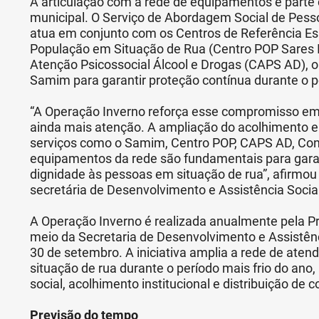
A articulação com a rede de equipamentos é parte c
municipal. O Serviço de Abordagem Social de Pes
atua em conjunto com os Centros de Referência Es
População em Situação de Rua (Centro POP Sares I e
Atenção Psicossocial Álcool e Drogas (CAPS AD), o
Samim para garantir proteção contínua durante o pe
“A Operação Inverno reforça esse compromisso em
ainda mais atenção. A ampliação do acolhimento e
serviços como o Samim, Centro POP, CAPS AD, Con
equipamentos da rede são fundamentais para garan
dignidade às pessoas em situação de rua”, afirmo
secretária de Desenvolvimento e Assistência Social
A Operação Inverno é realizada anualmente pela Pr
meio da Secretaria de Desenvolvimento e Assistênc
30 de setembro. A iniciativa amplia a rede de ate
situação de rua durante o período mais frio do ano
social, acolhimento institucional e distribuição de c
Previsão do tempo