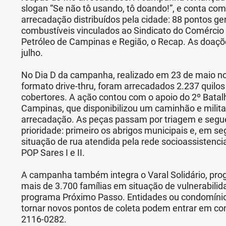
slogan “Se não tô usando, tô doando!”, e conta co
arrecadação distribuídos pela cidade: 88 pontos ge
combustíveis vinculados ao Sindicato do Comércio 
Petróleo de Campinas e Região, o Recap. As doaçõe
julho.
No Dia D da campanha, realizado em 23 de maio n
formato drive-thru, foram arrecadados 2.237 quilos
cobertores. A ação contou com o apoio do 2º Batal
Campinas, que disponibilizou um caminhão e militar
arrecadação. As peças passam por triagem e se
prioridade: primeiro os abrigos municipais e, em s
situação de rua atendida pela rede socioassistencia
POP Sares I e II.
A campanha também integra o Varal Solidário, pro
mais de 3.700 famílias em situação de vulnerabilida
programa Próximo Passo. Entidades ou condomíni
tornar novos pontos de coleta podem entrar em con
2116-0282.