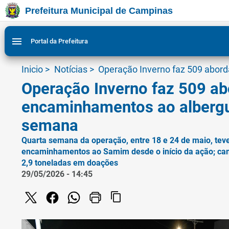
Prefeitura Municipal de Campinas
Ir para conteudo
Ir para menu do site da Prefeitura de Campinas
Ligar/Desligar contraste visual de tela para acessibili
1
2
menu
Portal da Prefeitura
Inicio
>
Notícias
>
Operação Inverno faz 509 abo
Operação Inverno faz 509 a
encaminhamentos ao alberg
semana
Quarta semana da operação, entre 18 e 24 de maio, tev
encaminhamentos ao Samim desde o início da ação; c
2,9 toneladas em doações
29/05/2026 - 14:45
content_copy