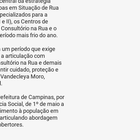
entral da estratégia
soas em Situação de Rua
pecializados para a
 II), os Centros de
 Consultório na Rua e o
ríodo mais frio do ano.
 um período que exige
 a articulação com
sultório na Rua e demais
tir cuidado, proteção e
u Vandecleya Moro,
.
efeitura de Campinas, por
ia Social, de 1º de maio a
ndimento à população em
, articulando abordagem
obertores.