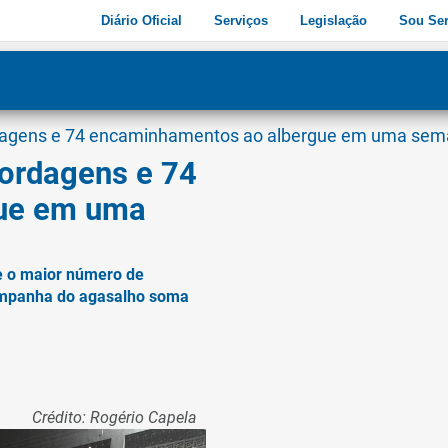
Diário Oficial
Serviços
Legislação
Sou Ser
dade
3
rdagens e 74 encaminhamentos ao albergue em uma se
bordagens e 74
ue em uma
e o maior número de
ampanha do agasalho soma
Crédito: Rogério Capela