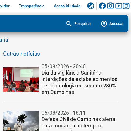
facebook
photo_camera
smart_display
flaky
vidor
Transparência
Acessibilidade
search
account_circle
Pesquisar
Acessar
mana
Outras notícias
05/08/2026 - 20:40
Dia da Vigilância Sanitária:
interdições de estabelecimentos
de odontologia cresceram 280%
em Campinas
05/08/2026 - 18:11
Defesa Civil de Campinas alerta
para mudança no tempo e