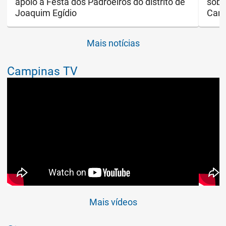
apoio à Festa dos Padroeiros do distrito de
sobr
Joaquim Egídio
Cam
Mais notícias
Campinas TV
Mais vídeos