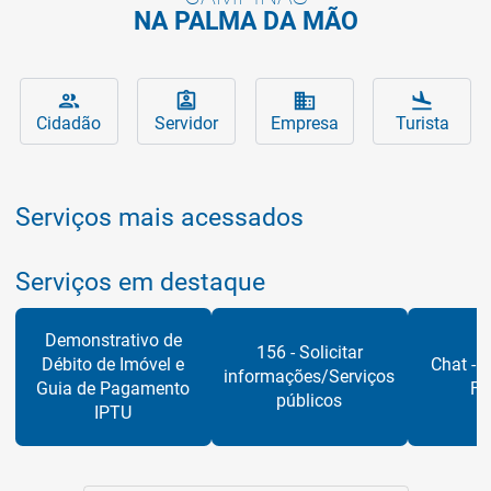
NA PALMA DA MÃO
Serviços da Prefeitura para você
Principais assuntos que interessam ao 
Serviços da Prefeitura 
Conheça 
people
assignment_ind
business
flight_land
Cidadão
Servidor
Empresa
Turista
Serviços mais acessados
Serviços em destaque
Demonstrativo de
156 - Solicitar
Débito de Imóvel e
Chat - S
informações/Serviços
Guia de Pagamento
Fi
públicos
IPTU