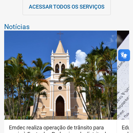
ACESSAR TODOS OS SERVIÇOS
Notícias
Divulgação/Emdec
Emdec realiza operação de trânsito para
Educ
Educ