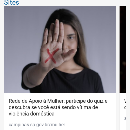
Sites
Rede de Apoio à Mulher: participe do quiz e descubr
Rede de Apoio à Mulher: participe do quiz e
Wh
Wh
descubra se você está sendo vítima de
di
violência doméstica
ap
campinas.sp.gov.br/mulher