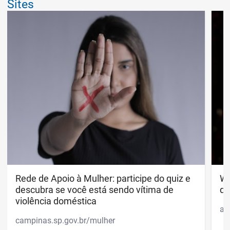
Sites
Rede de Apoio à Mulher: participe do quiz e descubr
Rede de Apoio à Mulher: participe do quiz e
Wh
Wh
descubra se você está sendo vítima de
di
violência doméstica
ap
campinas.sp.gov.br/mulher