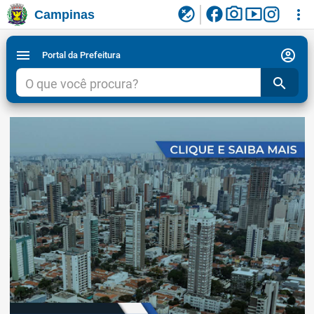
facebook
photo_camera
smart_display
flaky
more_vert
Campinas
Ligar/Desligar contraste visual de tela para
Ir para serviços mais acessados
Ir para a pesquisa
Ir para principais notícias
Ir para principais sites
Ir para principais vídeos
Ir para menu do site da Prefeitura de Campinas
2
4
5
3
1
6
7
acessibilidade
account_circle
menu
Portal da Prefeitura
search