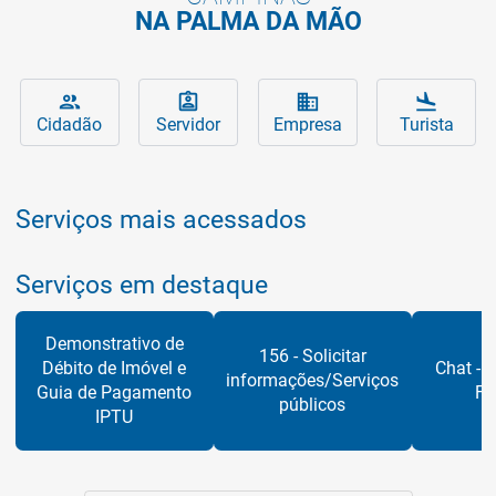
NA PALMA DA MÃO
Serviços da Prefeitura para você
Principais assuntos que interessam ao 
Serviços da Prefeitura 
Conheça 
people
assignment_ind
business
flight_land
Cidadão
Servidor
Empresa
Turista
Serviços mais acessados
Serviços em destaque
Demonstrativo de
156 - Solicitar
Débito de Imóvel e
Chat - S
informações/Serviços
Guia de Pagamento
Fi
públicos
IPTU