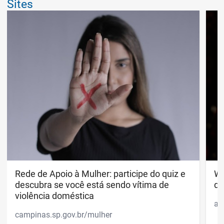
Sites
Rede de Apoio à Mulher: participe do quiz e descubr
Rede de Apoio à Mulher: participe do quiz e
Wh
Wh
descubra se você está sendo vítima de
di
violência doméstica
ap
campinas.sp.gov.br/mulher