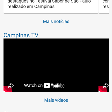
destaques no Festival Sabor de São Paulo
com 
realizado em Campinas
resp
Mais notícias
Campinas TV
Mais vídeos