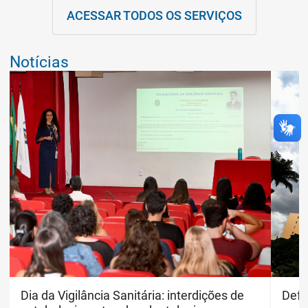
ACESSAR TODOS OS SERVIÇOS
Notícias
Carlos Bassan
Dia da Vigilância Sanitária: interdições de
Carl
Defe