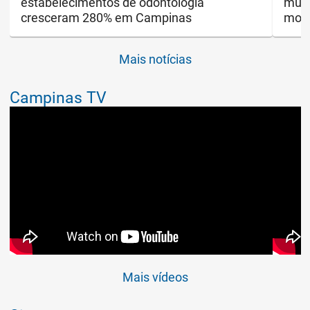
estabelecimentos de odontologia
muda
cresceram 280% em Campinas
mon
Mais notícias
Campinas TV
Mais vídeos