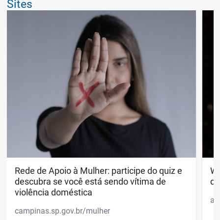
Sites
Rede de Apoio à Mulher: participe do quiz e descubr
Rede de Apoio à Mulher: participe do quiz e
Wh
Wh
descubra se você está sendo vítima de
di
violência doméstica
ap
campinas.sp.gov.br/mulher