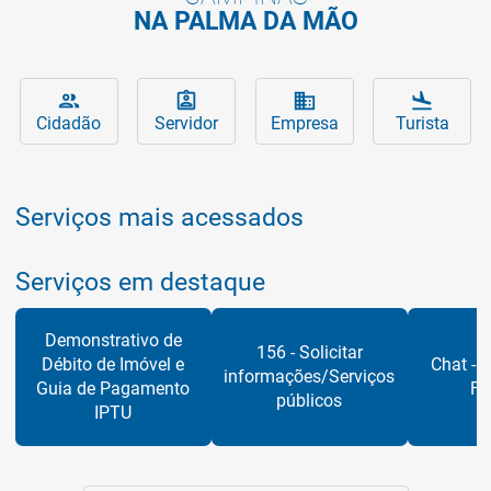
NA PALMA DA MÃO
Serviços da Prefeitura para você
Principais assuntos que interessam ao 
Serviços da Prefeitura 
Conheça 
people
assignment_ind
business
flight_land
Cidadão
Servidor
Empresa
Turista
Serviços mais acessados
Serviços em destaque
Demonstrativo de
156 - Solicitar
Débito de Imóvel e
Chat - S
informações/Serviços
Guia de Pagamento
Fi
públicos
IPTU