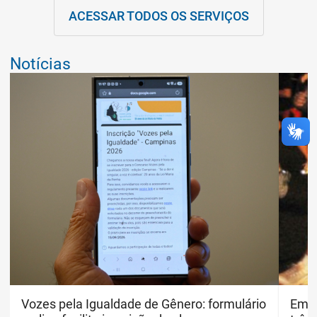
ACESSAR TODOS OS SERVIÇOS
Notícias
Rogério Capela/PMC
Vozes pela Igualdade de Gênero: formulário
Divu
Emde