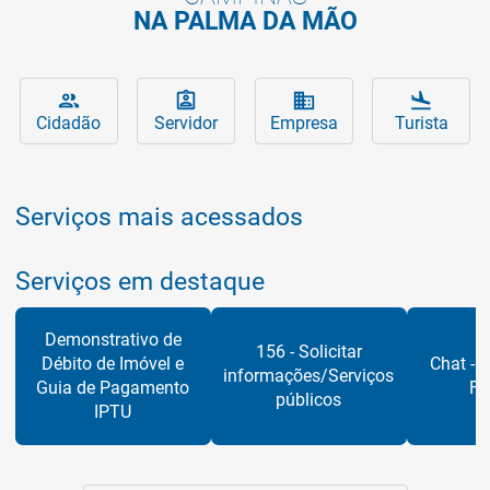
NA PALMA DA MÃO
Serviços da Prefeitura para você
Principais assuntos que interessam ao 
Serviços da Prefeitura 
Conheça 
people
assignment_ind
business
flight_land
Cidadão
Servidor
Empresa
Turista
Serviços mais acessados
Serviços em destaque
Demonstrativo de
156 - Solicitar
Débito de Imóvel e
Chat - S
informações/Serviços
Guia de Pagamento
Fi
públicos
IPTU