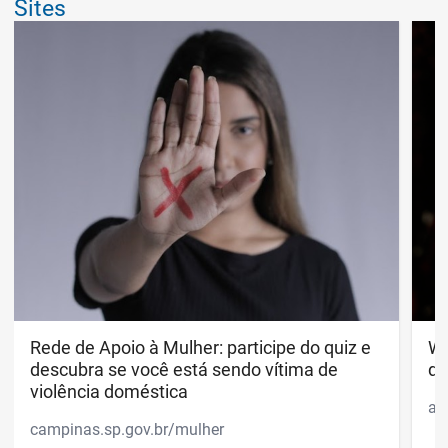
Sites
Rede de Apoio à Mulher: participe do quiz e descubr
Rede de Apoio à Mulher: participe do quiz e
Wh
Wh
descubra se você está sendo vítima de
di
violência doméstica
ap
campinas.sp.gov.br/mulher