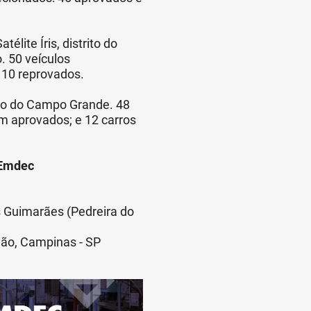
élite Íris, distrito do
 50 veículos
 10 reprovados.
rito do Campo Grande. 48
m aprovados; e 12 carros
 Emdec
s Guimarães (Pedreira do
dão, Campinas - SP