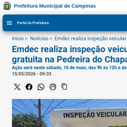
Prefeitura Municipal de Campinas
Ir para conteudo
Ir para menu do site da Prefeitura de Campinas
Ligar/Desligar contraste visual de tela para acessibili
1
2
menu
Portal da Prefeitura
Inicio
>
Notícias
>
Emdec realiza inspeção veicular
Emdec realiza inspeção veicu
gratuita na Pedreira do Cha
Ação será neste sábado, 16 de maio, das 9h às 12h e da
15/05/2026 - 09:33
content_copy