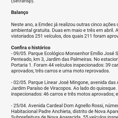
(Setransp).
Balanço
Neste ano, a Emdec já realizou outras cinco ações 
ambiental gratuita. Duas em maio e três em abril.
vistoriados 251 veículos, dos quais 211 foram apr
Confira o histórico
- 09/05. Parque Ecológico Monsenhor Emílio José S
Penteado, km 3, Jardim das Palmeiras. No estacio
Portaria 1. Foram 44 veículos inspecionados: 39 c
aprovados; três carros e uma moto reprovados.
- 02/05. Parque Linear José Mingone, avenida das
Jardim Paraíso de Viracopos. Ao lado do quiosque. 
inspecionados: 46 carros e três motos aprovados; e
- 25/04. Avenida Cardeal Dom Agnello Rossi, núme
Habitacional Padre Anchieta, distrito de Nova Apar
Subprefeitura de Nova Aparecida. 55 veículos insp