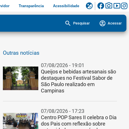
facebook
photo_camera
smart_display
flaky
vidor
Transparência
Acessibilidade
search
account_circle
Pesquisar
Acessar
Outras notícias
07/08/2026 - 19:01
Queijos e bebidas artesanais são
destaques no Festival Sabor de
São Paulo realizado em
Campinas
07/08/2026 - 17:23
Centro POP Sares II celebra o Dia
dos Pais com reflexão sobre