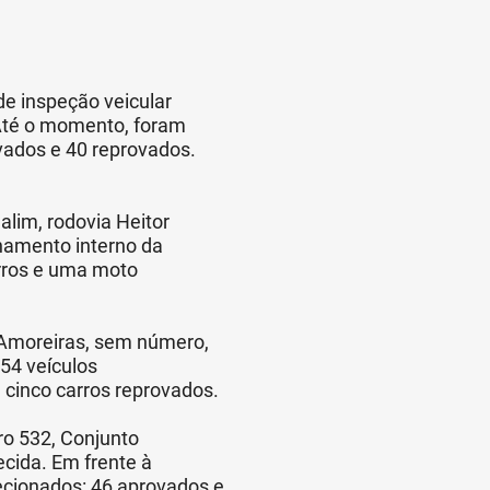
de inspeção veicular
 Até o momento, foram
ovados e 40 reprovados.
alim, rodovia Heitor
namento interno da
arros e uma moto
 Amoreiras, sem número,
54 veículos
 cinco carros reprovados.
ro 532, Conjunto
ecida. Em frente à
ecionados: 46 aprovados e