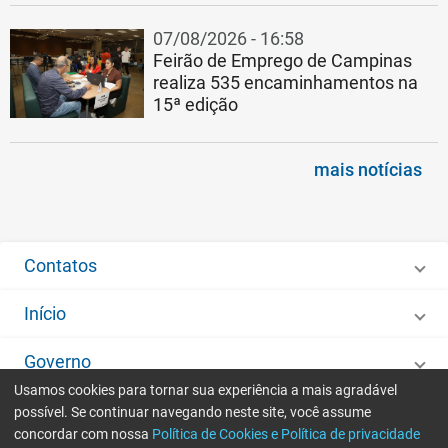
07/08/2026 - 16:58
Feirão de Emprego de Campinas
realiza 535 encaminhamentos na
15ª edição
mais notícias
Contatos
Início
Governo
Usamos cookies para tornar sua experiência a mais agradável
Desenvolvido por
IMA - Informática de Municípios Associados
possível. Se continuar navegando neste site, você assume
concordar com nossa
Política de Cookies e Política de privacidade