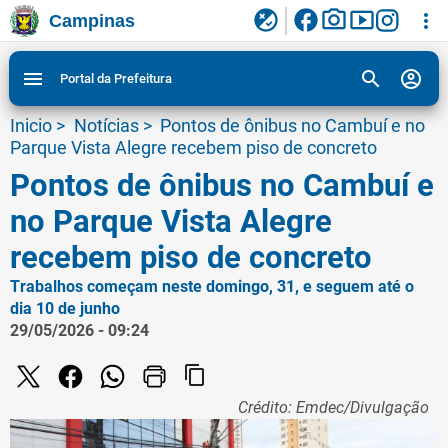
facebook
photo_camera
smart_display
flaky
more_vert
Campinas
Ligar/Desligar contraste visual de tela para
Ir para conteudo
Ir para menu do site da Prefeitura de Campinas
1
2
3
acessibilidade
search
account_circle
menu
Portal da Prefeitura
Inicio
>
Notícias
>
Pontos de ônibus no Cambuí e no
Parque Vista Alegre recebem piso de concreto
Pontos de ônibus no Cambuí e
no Parque Vista Alegre
recebem piso de concreto
Trabalhos começam neste domingo, 31, e seguem até o
dia 10 de junho
29/05/2026 - 09:24
content_copy
Crédito: Emdec/Divulgação